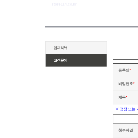
store114.co.kr
ㆍ
업체리뷰
ㆍ
고객문의
등록인
*
비밀번호
*
제목
*
※ 정정 또는